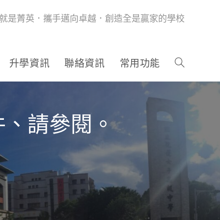
就是菁英．攜手邁向卓越．創造全是贏家的學校
升學資訊
聯絡資訊
常用功能
件、請參閱。