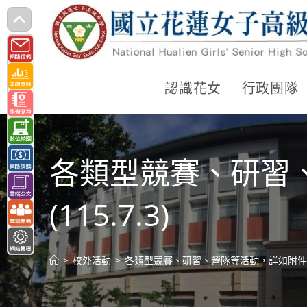
跳
轉
至
主
認識花女
行政團隊
要
內
容
各類型競賽、研習
(115.7.3)
>
校外活動
>
各類型競賽、研習、營隊等活動，詳如附件、請參