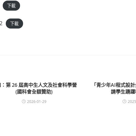
下載
2
下載
：第 26 屆高中生人文及社會科學營
「青少年AI程式設
(國科會全額贊助)
請學生踴躍
2026-01-29
2025