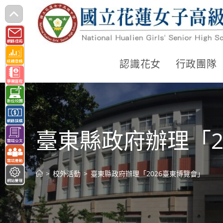
跳
轉
至
主
認識花女
行政團隊
要
內
容
臺東縣政府辦理「2
>
校外活動
>
臺東縣政府辦理「2026臺東博覽會」