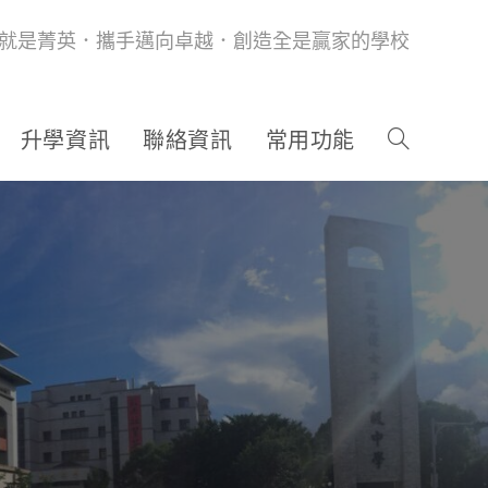
就是菁英．攜手邁向卓越．創造全是贏家的學校
升學資訊
聯絡資訊
常用功能