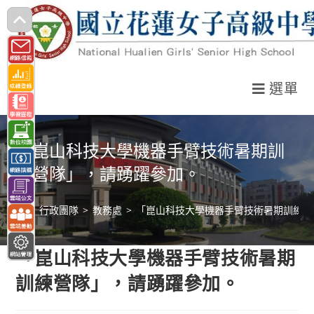
跳
轉
至
主
選單
要
內
容
「崑山科技大學機器手臂技術暑期訓
練營隊」，請踴躍參加。
>
行政團隊
>
教務處
>
「崑山科技大學機器手臂技術暑期訓練營
「崑山科技大學機器手臂技術暑期
訓練營隊」，請踴躍參加。