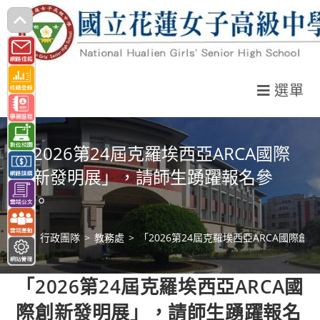
跳
轉
至
主
選單
要
內
容
「2026第24屆克羅埃西亞ARCA國際
創新發明展」，請師生踴躍報名參
加。
>
行政團隊
>
教務處
>
「2026第24屆克羅埃西亞ARCA國際
「2026第24屆克羅埃西亞ARCA國
際創新發明展」，請師生踴躍報名