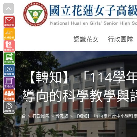
跳
轉
至
主
認識花女
行政團隊
要
內
容
【轉知】「114學
導向的科學教學與
>
行政團隊
>
教務處
>
【轉知】「114學年度中小學科