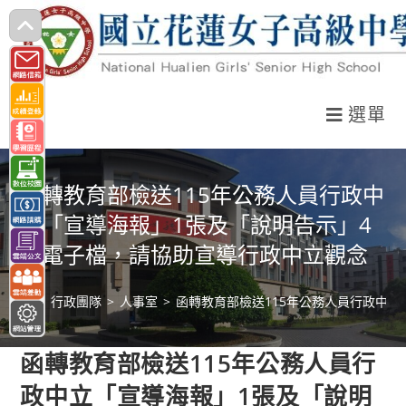
跳
轉
至
主
選單
要
內
容
函轉教育部檢送115年公務人員行政中
立「宣導海報」1張及「說明告示」4
張電子檔，請協助宣導行政中立觀念
>
行政團隊
>
人事室
>
函轉教育部檢送115年公務人員行政中
函轉教育部檢送115年公務人員行
政中立「宣導海報」1張及「說明