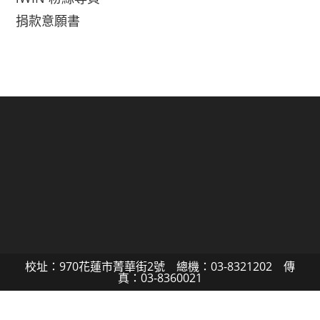
捐款意願書
校址：970花蓮市菁華街2號 總機：03-8321202 傳
真：03-8360021