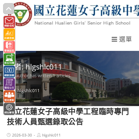
跳
轉
至
主
選單
要
內
容
作者:
hlgshlc011
This author has written 1 articles
>
hlgshlc011
國立花蓮女子高級中學工程臨時專門
技術人員甄選錄取公告
Post
Post
2026-03-30
hlgshlc011