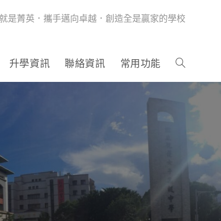
就是菁英．攜手邁向卓越．創造全是贏家的學校
升學資訊
聯絡資訊
常用功能