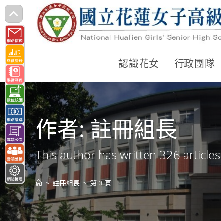
跳
轉
至
主
認識花女
行政團隊
要
內
容
作者:
註冊組長
This author has written 326 articles
>
註冊組長
>
第 3 頁