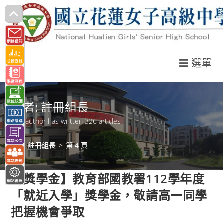
跳
轉
至
主
選單
要
內
容
作者:
註冊組長
This author has written 326 articles
>
註冊組長
>
第 4 頁
【獎學金】教育部國教署112學年度
「就近入學」獎學金，敬請高一同學
把握機會爭取