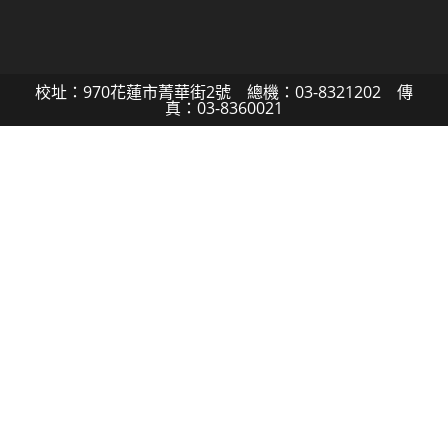
校址：970花蓮市菁華街2號 總機：03-8321202 傳
真：03-8360021