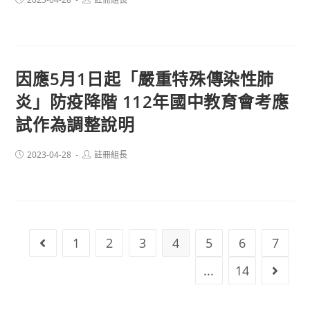
published:
author:
因應5月1日起「嚴重特殊傳染性肺
炎」防疫降階 112年國中教育會考應
試作為調整說明
Post
Post
2023-04-28
註冊組長
published:
author:
1
2
3
4
5
6
7
Go to the previous page
...
14
Go to 