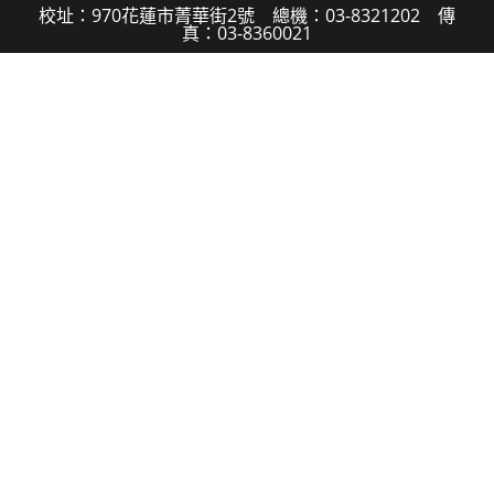
校址：970花蓮市菁華街2號 總機：03-8321202 傳
真：03-8360021