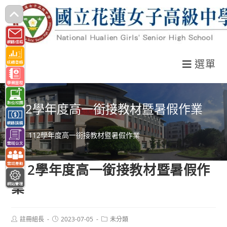
跳
轉
至
主
選單
要
內
容
112學年度高一銜接教材暨暑假作業
>
112學年度高一銜接教材暨暑假作業
112學年度高一銜接教材暨暑假作
業
Post
Post
Post
註冊組長
2023-07-05
未分類
author:
published:
category: