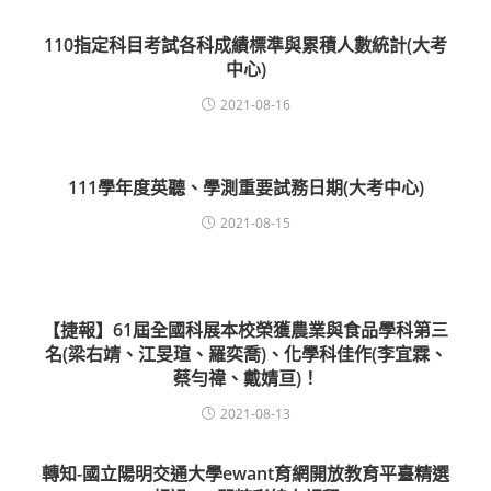
110指定科目考試各科成績標準與累積人數統計(大考
中心)
2021-08-16
111學年度英聽、學測重要試務日期(大考中心)
2021-08-15
【捷報】61屆全國科展本校榮獲農業與食品學科第三
名(梁右靖、江旻瑄、羅奕喬)、化學科佳作(李宜霖、
蔡勻禕、戴婧亘)！
2021-08-13
轉知-國立陽明交通大學ewant育網開放教育平臺精選