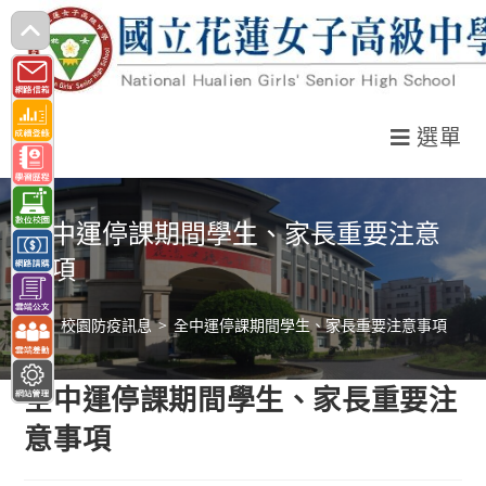
跳
轉
至
主
選單
要
內
容
全中運停課期間學生、家長重要注意
事項
>
校園防疫訊息
>
全中運停課期間學生、家長重要注意事項
全中運停課期間學生、家長重要注
意事項