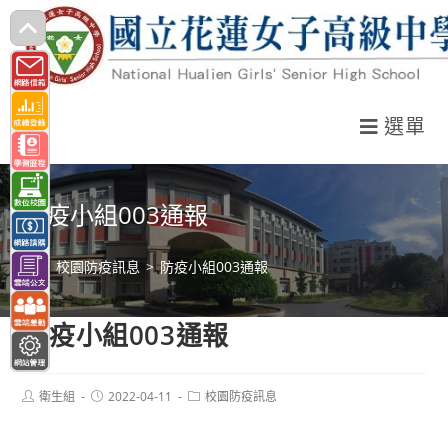
跳
轉
至
主
選單
要
內
容
防疫小組003通報
>
校園防疫訊息
>
防疫小組003通報
防疫小組003通報
Post
Post
Post
衛生組
2022-04-11
校園防疫訊息
author:
published:
category: