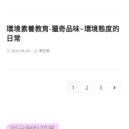
環境素養教育-獵奇品味~環境態度的
日常
Post
Post
2022-06-20
衛生組
published:
author:
1
2
3
Go to 