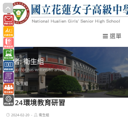
跳
轉
至
主
選單
要
內
容
作者:
衛生組
This author has written 60 articles
>
衛生組
2024環境教育研習
Post
Post
2024-02-20
衛生組
published:
author: