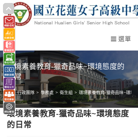
跳
轉
至
主
選單
要
內
容
環境素養教育-獵奇品味~環境態度的
日常
>
行政團隊
>
學務處
>
衛生組
>
環境素養教育-獵奇品味~環境
環境素養教育-獵奇品味~環境態度
的日常