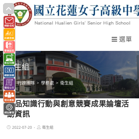
跳
轉
至
主
選單
要
內
容
衛生組
>
行政團隊
>
學務處
>
衛生組
空品知識行動與創意競賽成果論壇活
動資訊
Post
Post
2022-07-20
衛生組
published:
author: