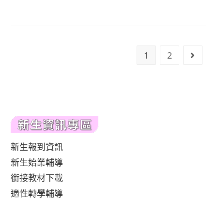
published:
author:
1
2
Go to 
新生報到資訊
新生始業輔導
銜接教材下載
適性轉學輔導