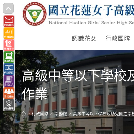
跳
轉
至
主
認識花女
行政團隊
要
內
容
高級中等以下學校
作業
>
行政團隊
>
學務處
>
高級中等以下學校及幼兒園之學