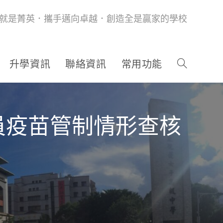
就是菁英．攜手邁向卓越．創造全是贏家的學校
升學資訊
聯絡資訊
常用功能
員疫苗管制情形查核