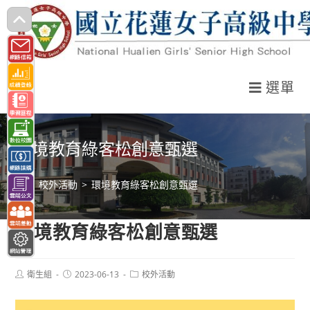
跳
轉
至
主
選單
要
內
容
環境教育綠客松創意甄選
>
校外活動
>
環境教育綠客松創意甄選
環境教育綠客松創意甄選
Post
Post
Post
衛生組
2023-06-13
校外活動
author:
published:
category: