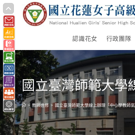
跳
轉
至
主
認識花女
行政團隊
要
內
容
國立臺灣師範大學
>
教師進修
>
國立臺灣師範大學線上辦理「中小學教師氣