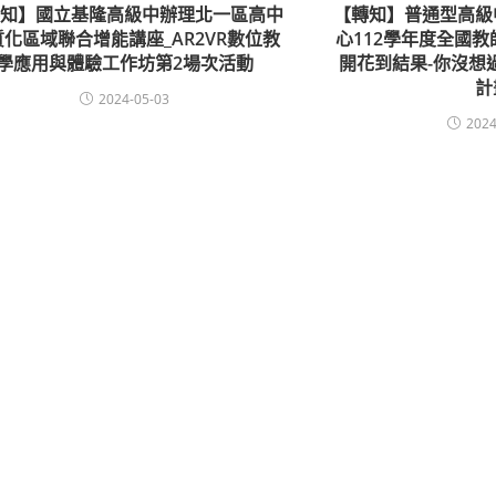
轉知】國立基隆高級中辦理北一區高中
【轉知】普通型高級
質化區域聯合增能講座_AR2VR數位教
心112學年度全國
學應用與體驗工作坊第2場次活動
開花到結果-你沒想
計
2024-05-03
2024