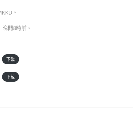
5MKKD。
）晚間8時前。
下載
下載