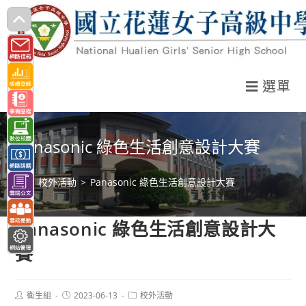
跳
轉
至
主
選單
要
內
容
Panasonic 綠色生活創意設計大賽
>
校外活動
>
Panasonic 綠色生活創意設計大賽
Panasonic 綠色生活創意設計大
賽
Post
Post
Post
衛生組
2023-06-13
校外活動
author:
published:
category: