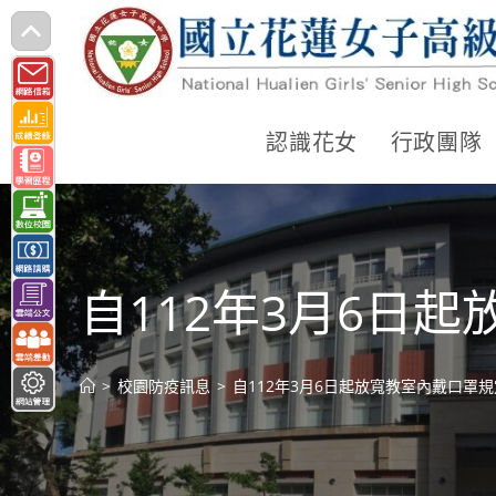
跳
轉
至
主
認識花女
行政團隊
要
內
容
自112年3月6日
>
校園防疫訊息
>
自112年3月6日起放寬教室內戴口罩規