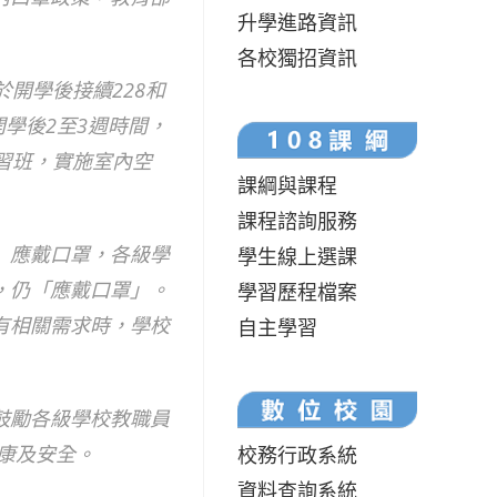
升學進路資訊
各校獨招資訊
於開學後接續228和
學後2至3週時間，
習班，實施室內空
課綱與課程
課程諮詢服務
）應戴口罩，各級學
學生線上選課
，仍「應戴口罩」。
學習歷程檔案
有相關需求時，學校
自主學習
鼓勵各級學校教職員
健康及安全。
校務行政系統
資料查詢系統