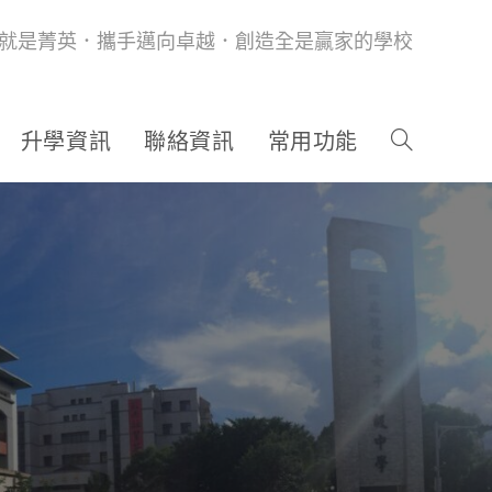
就是菁英．攜手邁向卓越．創造全是贏家的學校
升學資訊
聯絡資訊
常用功能