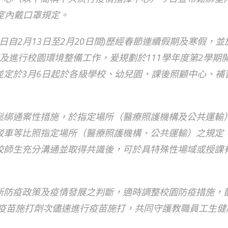
室內戴口罩規定。
日自2月13日至2月20日間)歷經春節連續假期及寒假，並
及進行校園環境整備工作，爰規劃於111學年度第2學期開
並定於3月6日起於各級學校、幼兒園、課後照顧中心、補
鬆綁通案性措施，於指定場所（醫療照護機構及公共運輸
駁車等比照指定場所（醫療照護機構、公共運輸）之規定
校師生充分溝通並取得共識後，可於具特殊性場域或授課
新防疫政策及疫情發展之判斷，適時調整校園防疫措施，
19疫苗施打劑次儘速進行疫苗施打，共同守護教職員工生