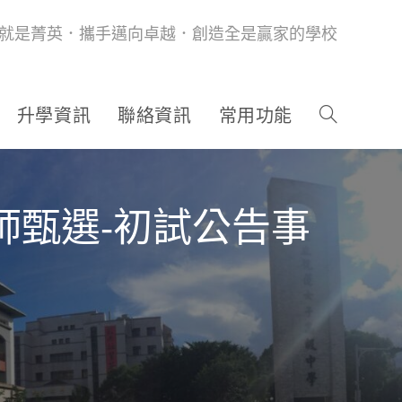
就是菁英．攜手邁向卓越．創造全是贏家的學校
升學資訊
聯絡資訊
常用功能
師甄選-初試公告事