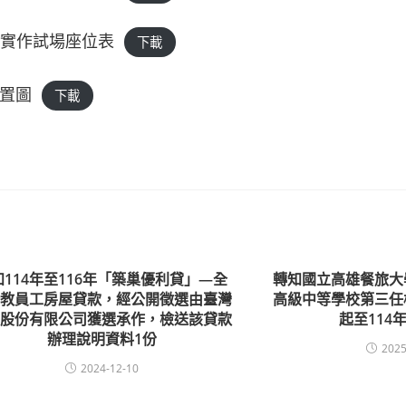
科實作試場座位表
下載
配置圖
下載
知114年至116年「築巢優利貸」—全
轉知國立高雄餐旅大
公教員工房屋貸款，經公開徵選由臺灣
高級中等學校第三任
行股份有限公司獲選承作，檢送該貸款
起至114
辦理說明資料1份
2025
2024-12-10