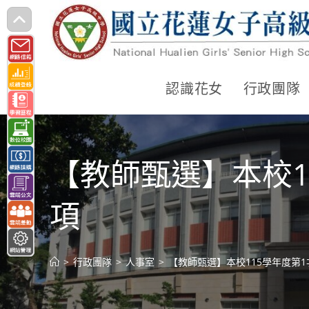
跳
轉
至
主
認識花女
行政團隊
要
內
容
【教師甄選】本校1
項
>
行政團隊
>
人事室
>
【教師甄選】本校115學年度第