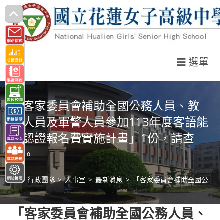
跳
轉
至
主
選單
要
內
容
「客家委員會補助全國公務人員、教
育人員及軍警人員參加113年度客語能
力認證報名費實施計畫」1份，請查
照。
>
行政團隊
>
人事室
>
最新消息
>
「客家委員會補助全國公務人
「客家委員會補助全國公務人員、