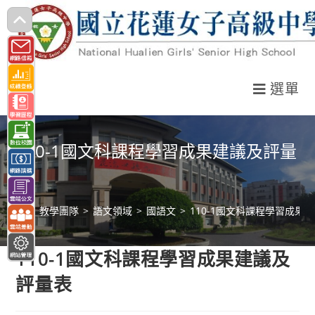
跳
轉
至
主
選單
要
內
容
110-1國文科課程學習成果建議及評量
表
>
教學團隊
>
語文領域
>
國語文
>
110-1國文科課程學習成果
110-1國文科課程學習成果建議及
評量表