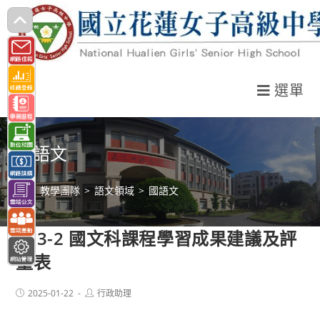
跳
轉
至
主
選單
要
內
容
國語文
>
教學團隊
>
語文領域
>
國語文
113-2 國文科課程學習成果建議及評
量表
Post
Post
2025-01-22
行政助理
published:
author: