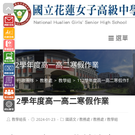
跳
轉
至
主
選單
要
內
容
112學年度高一高二寒假作業
>
行政團隊
>
教務處
>
教學組
>
112學年度高一高二寒假作業
112學年度高一高二寒假作業
Post
Post
Post
教學組長
2024-01-23
國語文
/
教務處
/
教務處
/
教學組
author:
published:
category: