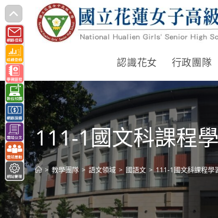
跳
轉
至
主
認識花女
行政團隊
要
內
容
111-1國文科課
>
教學團隊
>
語文領域
>
國語文
>
111-1國文科課程