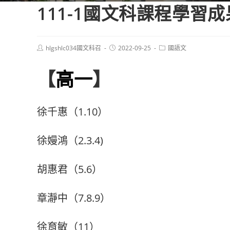
111-1國文科課程學習
Post
Post
Post
hlgshlc034國文科召
2022-09-25
國語文
author:
published:
category:
【
高一
】
徐千惠（1.10）
徐嫚鴻（2.3.4)
胡惠君（5.6）
章瀞中（7.8.9）
徐育敏（11）