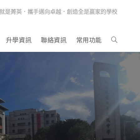
就是菁英．攜手邁向卓越．創造全是贏家的學校
升學資訊
聯絡資訊
常用功能