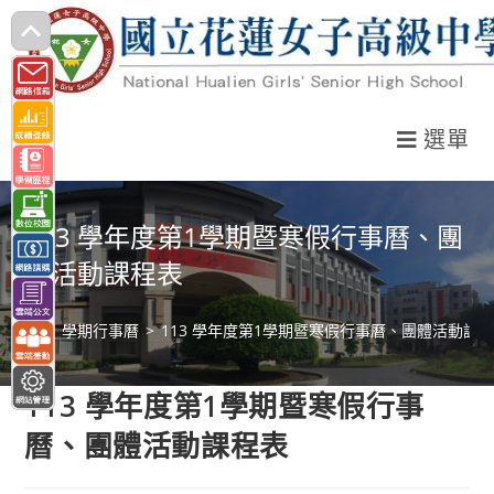
跳
轉
至
主
選單
要
內
容
113 學年度第1學期暨寒假行事曆、團
體活動課程表
>
學期行事曆
>
113 學年度第1學期暨寒假行事曆、團體活動課
113 學年度第1學期暨寒假行事
曆、團體活動課程表