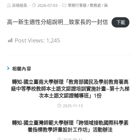
Post
Post
Post
註冊組長
2026-07-03
學期行事曆
/
教務處
/
無
author:
published:
category:
高一新生適性分組說明＿致家長的一封信
下載
Post Views:
1,245
相關內容
轉知-國立臺南大學辦理「教育部國民及學前教育署高
級中等學校教師本土語文認證培訓實施計畫─第十九梯
次本土語文認證輔導班」1份
2025-11-13
轉知-國立臺灣師範大學辦理「跨領域接軌國際科學素
養指標教學評量設計工作坊」活動辦法
2025-09-11