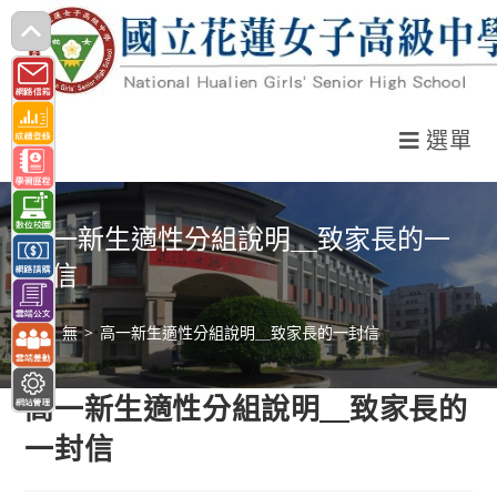
跳
轉
至
主
選單
要
內
容
高一新生適性分組說明＿致家長的一
封信
>
無
>
高一新生適性分組說明＿致家長的一封信
高一新生適性分組說明＿致家長的
一封信