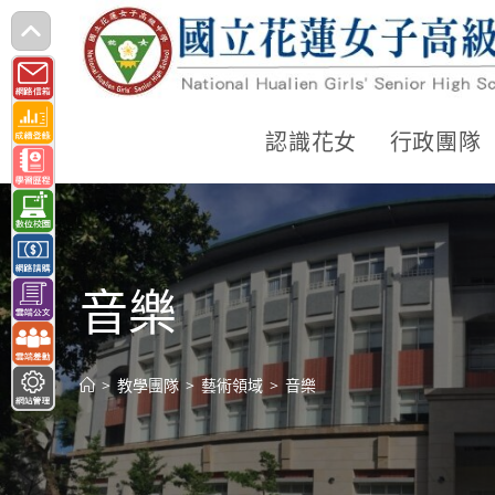
跳
轉
至
主
認識花女
行政團隊
要
內
容
音樂
>
教學團隊
>
藝術領域
>
音樂