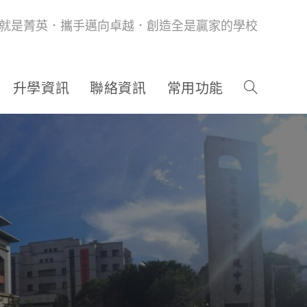
就是菁英．攜手邁向卓越．創造全是贏家的學校
升學資訊
聯絡資訊
常用功能