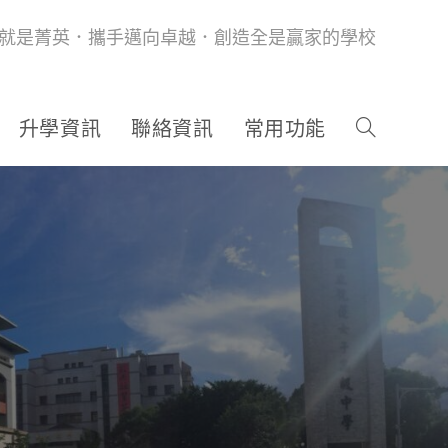
就是菁英．攜手邁向卓越．創造全是贏家的學校
升學資訊
聯絡資訊
常用功能