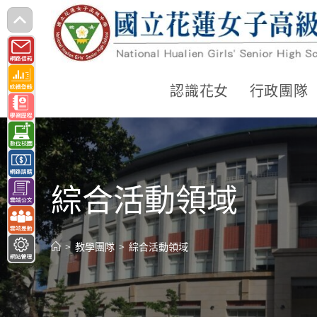
跳
轉
至
主
認識花女
行政團隊
要
內
容
綜合活動領域
>
教學團隊
>
綜合活動領域