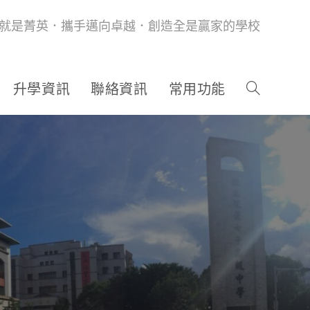
就是菁英．攜手邁向卓越．創造全是贏家的學校
升學資訊
聯絡資訊
常用功能