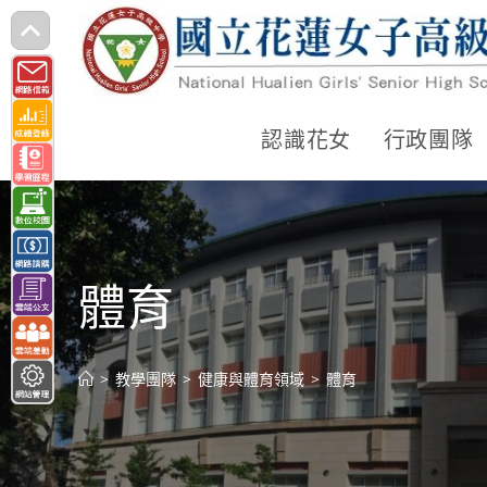
跳
轉
至
主
認識花女
行政團隊
要
內
容
體育
>
教學團隊
>
健康與體育領域
>
體育