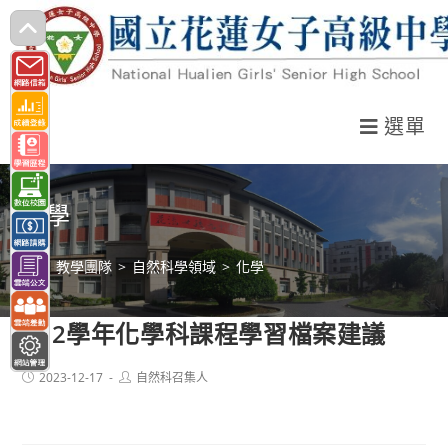
跳
轉
至
主
選單
要
內
容
化學
>
教學團隊
>
自然科學領域
>
化學
112學年化學科課程學習檔案建議
Post
Post
2023-12-17
自然科召集人
published:
author: