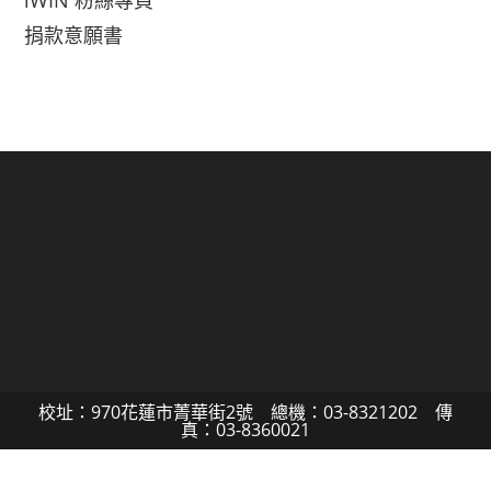
iWIN 粉絲專頁
捐款意願書
校址：970花蓮市菁華街2號 總機：03-8321202 傳
真：03-8360021