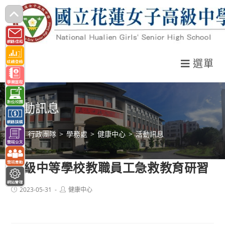
跳
轉
至
主
選單
要
內
容
活動訊息
>
行政團隊
>
學務處
>
健康中心
>
活動訊息
高級中等學校教職員工急救教育研習
Post
Post
2023-05-31
健康中心
published:
author: