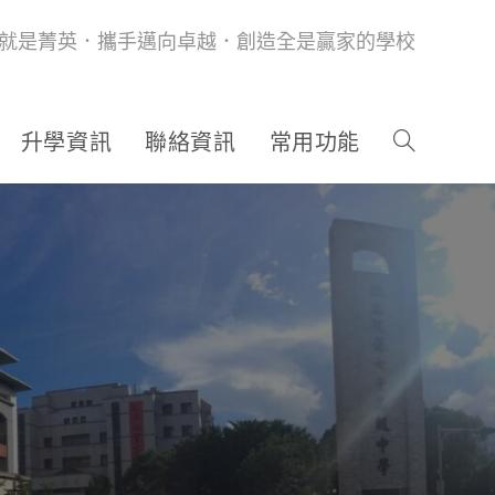
就是菁英．攜手邁向卓越．創造全是贏家的學校
升學資訊
聯絡資訊
常用功能