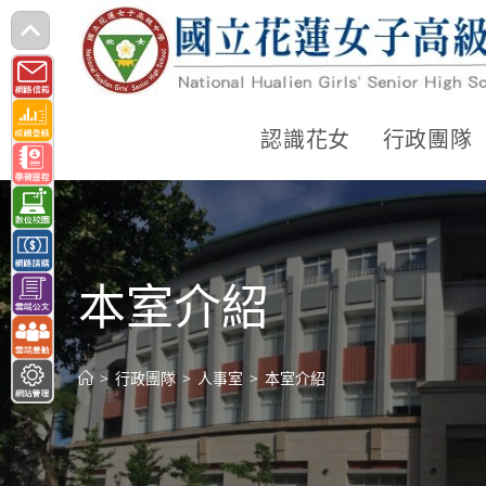
跳
轉
至
主
認識花女
行政團隊
要
內
容
本室介紹
>
行政團隊
>
人事室
>
本室介紹