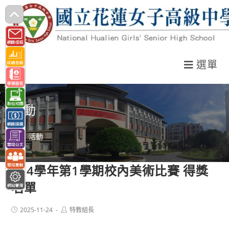
跳
轉
至
主
選單
要
內
容
活動
>
活動
114學年第1學期校內美術比賽 得獎
名單
Post
Post
2025-11-24
特教組長
published:
author: