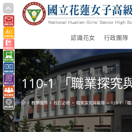
跳
轉
至
主
認識花女
行政團隊
要
內
容
110-1 「職業探
>
教學團隊
>
校訂必修
>
職業探究與報導
>
110-1 