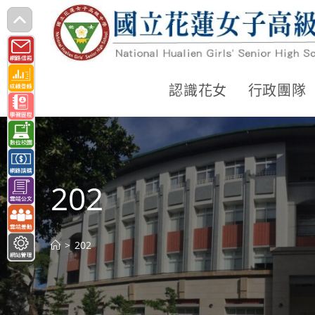
跳
轉
至
主
認識花女
行政團隊
要
內
容
202
>
202