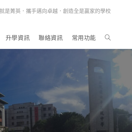
就是菁英．攜手邁向卓越．創造全是贏家的學校
升學資訊
聯絡資訊
常用功能