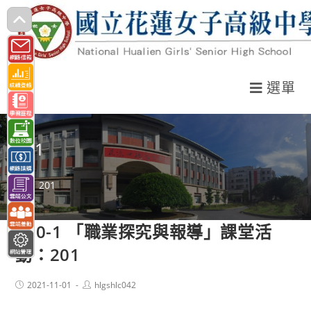
跳
轉
至
主
選單
要
內
容
201
>
201
110-1 「職業探究與報導」課堂活
動：201
Post
Post
2021-11-01
hlgshlc042
published:
author: