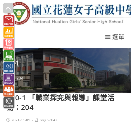
跳
轉
至
主
選單
要
內
容
204
>
204
110-1 「職業探究與報導」課堂活
動：204
Post
Post
2021-11-01
hlgshlc042
published:
author: