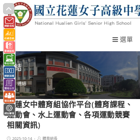
跳
轉
至
主
選單
要
內
容
連結
>
連結
花蓮女中體育組協作平台(體育課程、
運動會、水上運動會、各項運動競賽
相關資訊)
Post
Post
2025-10-14
體育組長