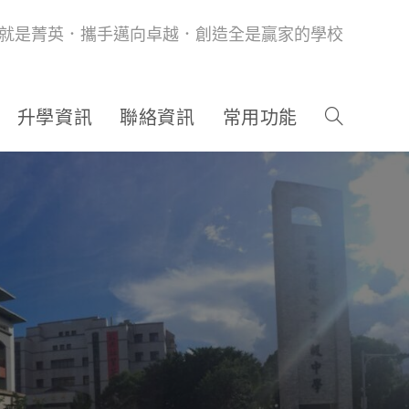
就是菁英．攜手邁向卓越．創造全是贏家的學校
升學資訊
聯絡資訊
常用功能