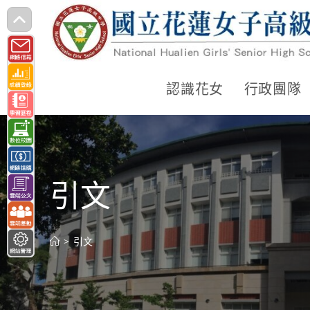
跳
轉
至
主
認識花女
行政團隊
要
內
容
引文
>
引文