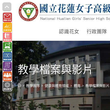
跳
轉
至
主
認識花女
行政團隊
要
內
容
教學檔案與影片
>
教學團隊
>
健康與體育領域
>
體育
>
教學檔案與影片