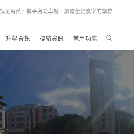
就是菁英．攜手邁向卓越．創造全是贏家的學校
升學資訊
聯絡資訊
常用功能