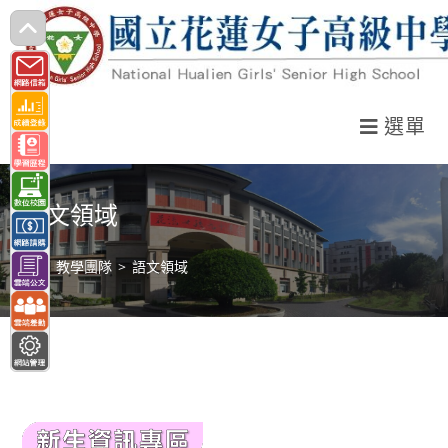
跳
轉
至
主
選單
要
內
容
語文領域
>
教學團隊
>
語文領域