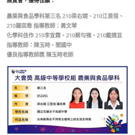
展覽會，獲得佳績：
農業與食品學科第三名 210梁右靖、210江旻瑄、
210羅奕喬 指導教師：黃文琴
化學科佳作 210李宜霖、210蔡勻禕、210戴婧亘
指導教師：陳玉時、閻國中
優良指導教師獎 陳玉時老師