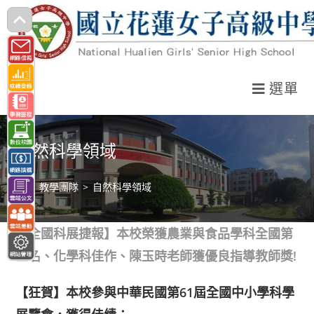
跳
轉
至
主
選單
要
內
容
自然科學領域
>
教學團隊
>
自然科學領域
【全國科展捷報】本校榮獲農業與食品學科全國第
三名、化學科佳作、陳玉時老師獲優良指導教師獎!
【狂賀】本校參與中華民國第61屆全國中小學科學