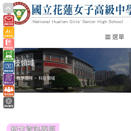
跳
轉
至
主
選單
要
內
容
科技領域
>
教學團隊
>
科技領域