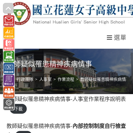
跳
轉
至
主
選單
要
內
容
教師疑似罹患精神疾病情事
>
行政團隊
>
人事室
>
作業流程
>
教師疑似罹患精神疾病情事
教師疑似罹患精神疾病情事-人事室作業程序說明表
下載
教師疑似罹患精神疾病情事-
內部控制制度自行檢查