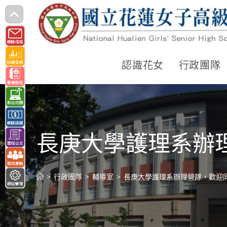
跳
轉
至
主
認識花女
行政團隊
要
內
容
長庚大學護理系辦
>
行政團隊
>
輔導室
>
長庚大學護理系辦理營隊，歡迎