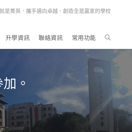
就是菁英．攜手邁向卓越．創造全是贏家的學校
升學資訊
聯絡資訊
常用功能
參加。