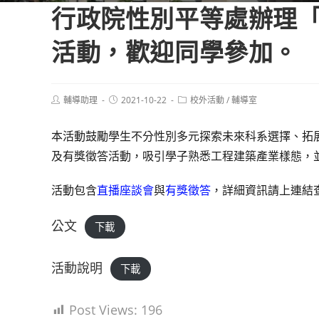
行政院性別平等處辦理「
活動，歡迎同學參加。
Post
Post
Post
輔導助理
2021-10-22
校外活動
/
輔導室
author:
published:
category:
本活動鼓勵學生不分性別多元探索未來科系選擇、拓
及有獎徵答活動，吸引學子熟悉工程建築產業樣態，
活動包含
直播座談會
與
有獎徵答
，詳細資訊請上連結
公文
下載
活動說明
下載
Post Views:
196