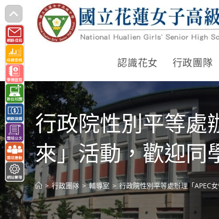
跳
轉
至
主
認識花女
行政團隊
要
內
容
行政院性別平等處辦
來」活動，歡迎同
>
行政團隊
>
輔導室
>
行政院性別平等處辦理「APEC