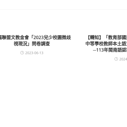
福聯盟文教金會「2023兒少校園微歧
【轉知】「教育部國
視現況」問卷調查
中等學校教師本土語
─113年閩南語認
2023-06-13
2024