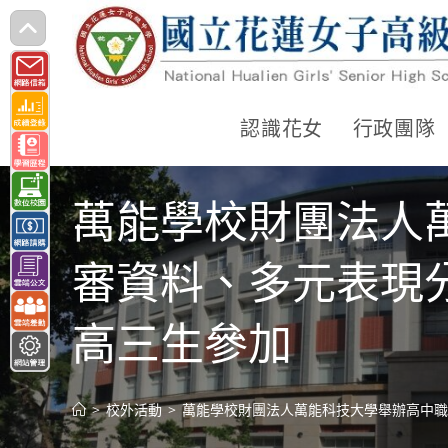
跳
轉
至
主
認識花女
行政團隊
要
內
萬能學校財團法人
容
審資料、多元表現分
高三生參加
>
校外活動
>
萬能學校財團法人萬能科技大學舉辦高中職