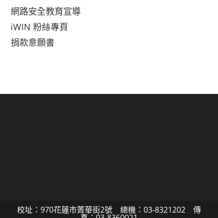
網路安全教育宣導
iWIN 粉絲專頁
捐款意願書
校址：970花蓮市菁華街2號 總機：03-8321202 傳
真：03-8360021