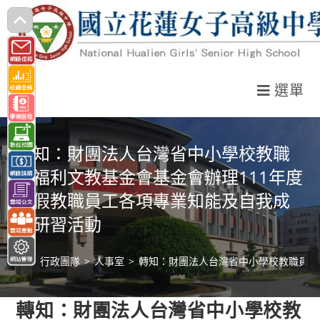
跳
轉
至
主
選單
要
內
容
轉知：財團法人台灣省中小學校教職
員福利文教基金會基金會辦理111年度
寒假教職員工各項專業知能及自我成
長研習活動
>
行政團隊
>
人事室
>
轉知：財團法人台灣省中小學校教職員福
轉知：財團法人台灣省中小學校教